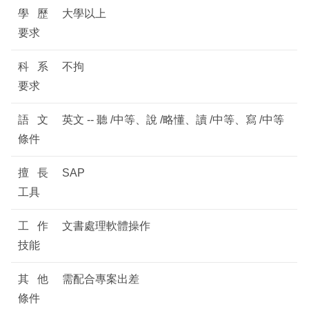
學歷
大學以上
要求
科系
不拘
要求
語文
英文 -- 聽 /中等、說 /略懂、讀 /中等、寫 /中等
條件
擅長
SAP
工具
工作
文書處理軟體操作
技能
其他
需配合專案出差
條件