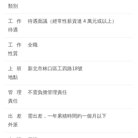
類別
工作
待遇面議（經常性薪資達 4 萬元或以上）
待遇
工作
全職
性質
上班
新北市林口區工四路18號
地點
管理
不需負擔管理責任
責任
出差
需出差，一年累積時間約一個月以下
外派