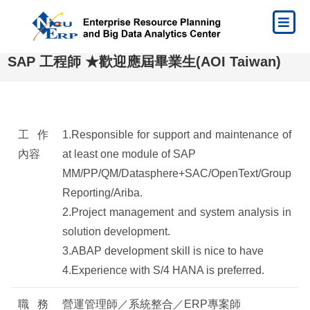
SAP 工程師 ★歡迎應屆畢業生(AOI Taiwan)
工作
1.Responsible for support and maintenance of
內容
at least one module of SAP
MM/PP/QM/Datasphere+SAC/OpenText/Group
Reporting/Ariba.
2.Project management and system analysis in
solution development.
3.ABAP development skill is nice to have
4.Experience with S/4 HANA is preferred.
職務
營運管理師／系統整合／ERP專案師