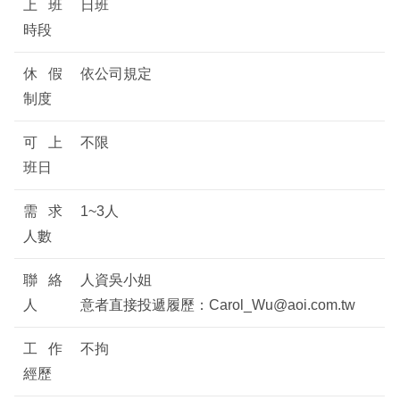
上班
日班
時段
休假
依公司規定
制度
可上
不限
班日
需求
1~3人
人數
聯絡
人資吳小姐
人
意者直接投遞履歷：Carol_Wu@aoi.com.tw
工作
不拘
經歷