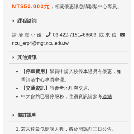
NT$50,000元
，相關優惠訊息請聯繫中心專員。
課程諮詢
請洽盧小姐
03-422-7151#66603
或來信
ncu_erp4@mgt.ncu.edu.tw
其他資訊
【停車費用】
學員申請入校停車證另有優惠，如
需請洽中心專員辦理。
【交通資訊】
請參考
地理與交通
.
中大會館已暫停服務，住宿資訊請參考
連結
備註說明
若未達最低開課人數，將於開課前三日公告。