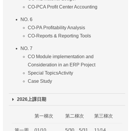
CO-PCA Profit Center Accounting
NO. 6
CO-PA Profitability Analysis
CO-Reports & Reporting Tools
NO. 7
CO Module implementation and
Consideration in an ERP Project
Special TopicsActivity
Case Study
2026上課日期
第一梯次
第二梯次
第三梯次
第一周
01/10、
5/30、5/31
11/14、