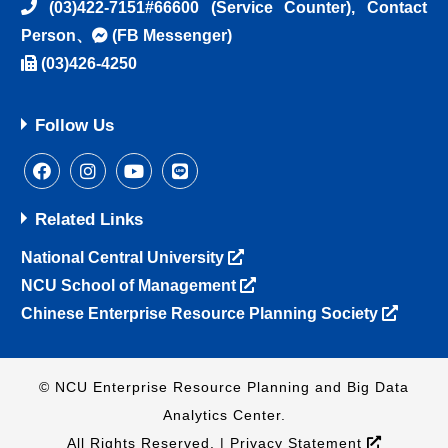
(03)422-7151#66600
(Service Counter),
Contact
Person
、
(FB Messenger)
(03)426-4250
Follow Us
Related Links
National Central University
NCU School of Management
Chinese Enterprise Resource Planning Society
© NCU Enterprise Resource Planning and Big Data
Analytics Center.
All Rights Reserved. |
Privacy Statement