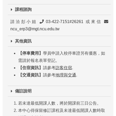
課程諮詢
請洽彭小姐
03-422-7151#26261
或來信
ncu_erp3@mgt.ncu.edu.tw
其他資訊
【停車費用】
學員申請入校停車證另有優惠，如
需請於報名表單登記。
【住宿資訊】
請參考
訪客住宿
.
【交通資訊】
請參考
地理與交通
.
備註說明
若未達最低開課人數，將於開課前三日公告。
本中心得保留修訂課程及未達最低開課人數時取