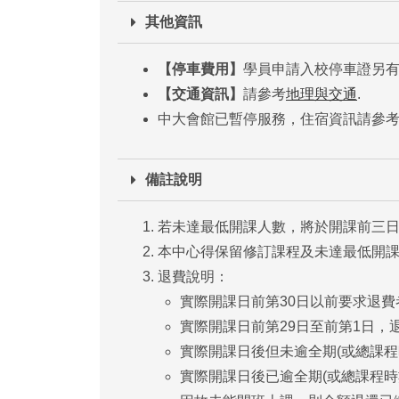
其他資訊
【停車費用】
學員申請入校停車證另
【交通資訊】
請參考
地理與交通
.
中大會館已暫停服務，住宿資訊請參
備註說明
若未達最低開課人數，將於開課前三
本中心得保留修訂課程及未達最低開
退費說明：
實際開課日前第30日以前要求退
實際開課日前第29日至前第1日，
實際開課日後但未逾全期(或總課
實際開課日後已逾全期(或總課程時