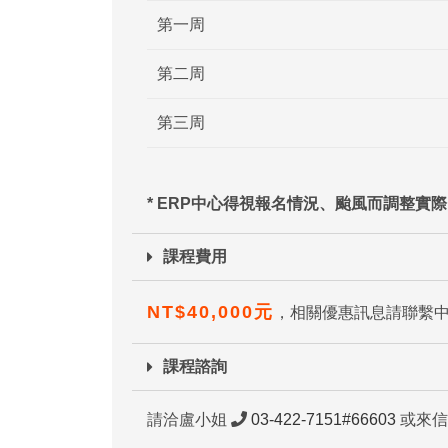
第一周
第二周
第三周
* ERP
中心得視報名情況、颱風而調整實際
課程費用
NT$40,000元
，相關優惠訊息請聯繫
課程諮詢
請洽盧小姐
03-422-7151#66603
或來