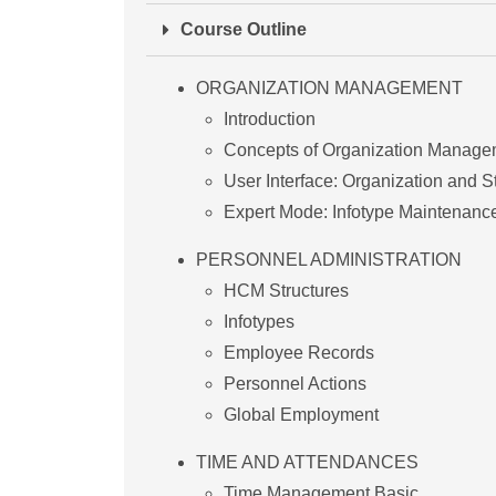
Course Outline
ORGANIZATION MANAGEMENT
Introduction
Concepts of Organization Manage
User Interface: Organization and St
Expert Mode: Infotype Maintenanc
PERSONNEL ADMINISTRATION
HCM Structures
Infotypes
Employee Records
Personnel Actions
Global Employment
TIME AND ATTENDANCES
Time Management Basic