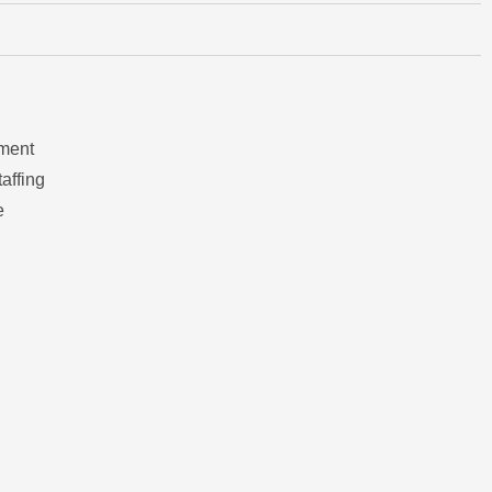
ment
affing
e