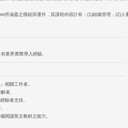
ore所涵蓋之模組與運作，其課程內容計有：(1)組織管理，(2)人事
具有業界實際導入經驗。
劃』相關工作者。
瞭解者。
作經驗者尤佳。
管。
具備閱讀英文教材之能力。