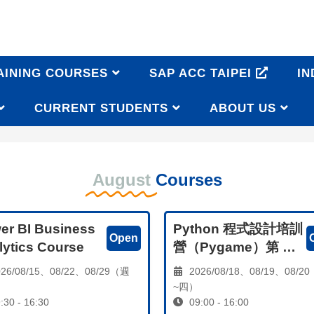
AINING COURSES
SAP ACC TAIPEI
IN
CURRENT STUDENTS
ABOUT US
August
Courses
er BI Business
Python 程式設計培訓
Open
lytics Course
營（Pygame）第 4
梯次
26/08/15、08/22、08/29（週
2026/08/18、08/19、08/
~四）
:30 - 16:30
09:00 - 16:00