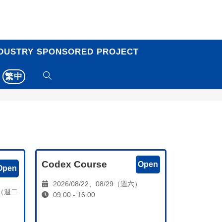
DUSTRY SPONSORED PROJECT
繁中
Codex Course
Open
Open
2026/08/22、08/29（週六）
20（週二
09:00 - 16:00