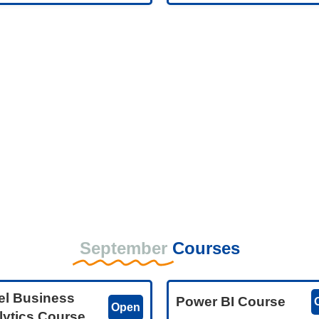
September
Courses
el Business
Power BI Course
Open
lytics Course