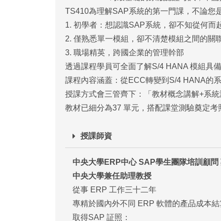
TS410為理解SAP系統的第一門課，不論您
1. 初學者：想認識SAP系統，卻不知從何而
2. 僅熟悉單一模組，卻不清楚模組之間的關
3. 職場精英，跨國企業的管理幹部
透過課程學員可全面了解S/4 HANA 模
課程內容涵蓋：從ECC轉變到S/4 HANA的系統特性，並介
授課方式會三管齊下：「教材概念講解+系統
教材已細分為37 單元，搭配課堂測驗奠定考
授課師資
中央大學ERP中心 SAP學生團隊培訓顧問
中央大學兼任助理教授
從事 ERP 工作三十二年
專精於國內外不同 ERP 軟體的產品成本
取得SAP 証照：