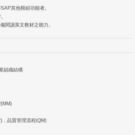
解SAP其他模組功能者。
管。
具備閱讀英文教材之能力。
識企業組織結構
MM)
)．品質管理流程(QM)