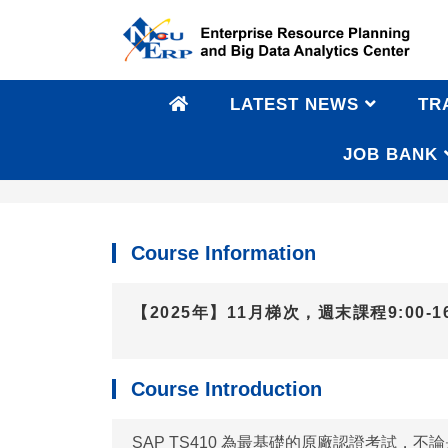
LATEST NEWS
TR
JOB BANK
SAP TS410 Special Summer Cours
Course Information
【2025年】11月梯次，週末課程9:00-16
Course Introduction
SAP TS410 為最基礎的原廠認證考試