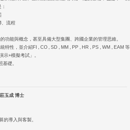
是：
起
聯、流程
組具備的功能與概念，甚至具備大型集團、跨國企業的管理思維。
紹FI , CO , SD , MM , PP , HR , PS , WM , EAM
演示+模擬考試」。
照基礎。
 莊玉成 博士
結算的導入與客製。