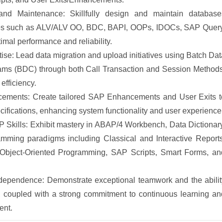
nd Maintenance: Skillfully design and maintain database
ies such as ALV/ALV OO, BDC, BAPI, OOPs, IDOCs, SAP Query
imal performance and reliability.
tise: Lead data migration and upload initiatives using Batch Dat
ms (BDC) through both Call Transaction and Session Methods
efficiency.
ments: Create tailored SAP Enhancements and User Exits t
ecifications, enhancing system functionality and user experience
Skills: Exhibit mastery in ABAP/4 Workbench, Data Dictionary
mming paradigms including Classical and Interactive Reports
Object-Oriented Programming, SAP Scripts, Smart Forms, an
ndependence: Demonstrate exceptional teamwork and the abilit
, coupled with a strong commitment to continuous learning an
ent.