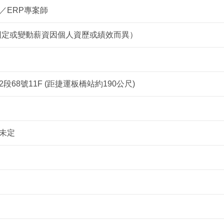
／ERP專案師
 （固定或變動薪資因個人資歷或績效而異）
68號11F (距捷運板橋站約190公尺)
未定