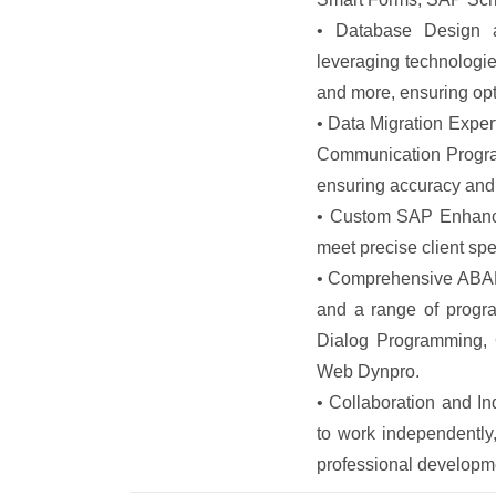
• Database Design a
leveraging technolog
and more, ensuring opt
• Data Migration Exper
Communication Progra
ensuring accuracy and 
• Custom SAP Enhance
meet precise client sp
• Comprehensive ABAP 
and a range of progra
Dialog Programming, 
Web Dynpro.
• Collaboration and I
to work independently
professional developm