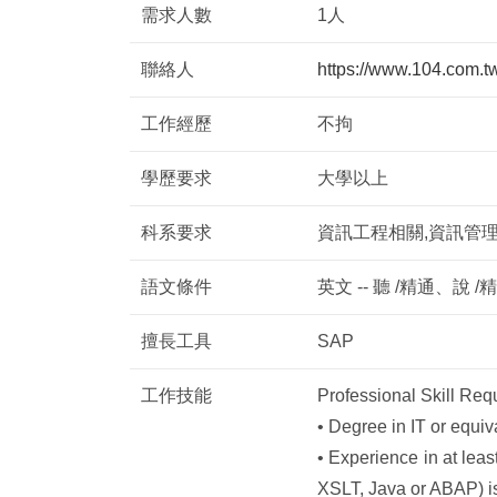
需求人數
1人
聯絡人
https://www.104.com.
工作經歷
不拘
學歷要求
大學以上
科系要求
資訊工程相關,資訊管
語文條件
英文 -- 聽 /精通、說 
擅長工具
SAP
工作技能
Professional Skill Req
• Degree in IT or equi
• Experience in at lea
XSLT, Java or ABAP) i