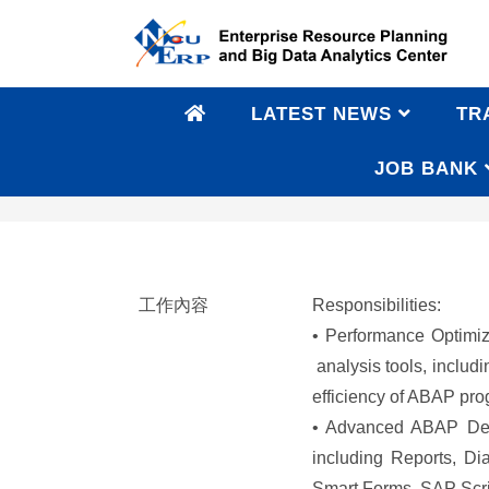
LATEST NEWS
TR
JOB BANK
SAP ABAP – Associate Technical C
工作內容
Responsibilities:
• Performance Optim
analysis tools, inclu
efficiency of ABAP pro
• Advanced ABAP Dev
including Reports, Di
Smart Forms, SAP Scri