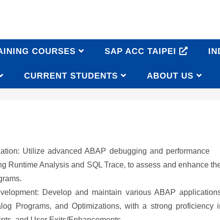
AINING COURSES
SAP ACC TAIPEI
IN
CURRENT STUDENTS
ABOUT US
onsultant
ization: Utilize advanced ABAP debugging and performanc
ding Runtime Analysis and SQL Trace, to assess and enhance th
grams.
elopment: Develop and maintain various ABAP applications
alog Programs, and Optimizations, with a strong proficiency i
pts, and User Exits/Enhancements.