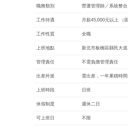
職務類別
營運管理師／系統整合
工作待遇
月薪45,000元以上
工作性質
全職
上班地點
新北市板橋區縣民大道2段
管理責任
不需負擔管理責任
出差外派
需出差，一年累積時間
上班時段
日班
休假制度
週休二日
可上班日
不限