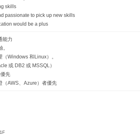
g skills
and passionate to pick up new skills
cation would be a plus
通能力
經驗。
Windows 和Linux）。
le 或 DB2 或 MSSQL）
者優先
（AWS、Azure）者優先
1F