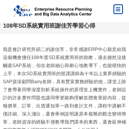
108年SD系統實用班謝佳芳學習心得
我是會計研究所碩二的謝佳芳，非常感謝ERP中心願意給我
這個機會擔任108年度SD系統實用班的助教，過去雖然沒接
觸過SAP系統，但在老師細心與耐心地教導下，也能很快的
上手，本次SD系統實用班的授課講師為十年以上業界經驗的
SAP資深顧問Barry老師，具有豐富實務經驗的他，課堂上除
了會帶著同學深度剖析系統操作的原理並上機實作，老師設
計的許多實作問題也讓同學更能夠理解並體會章節內容，從
報價單、訂單、出貨通知單一路到會計文件，課程中講解不
僅詳細、深入淺出，還會舉例說明讓原本複雜的觀念變得簡
單，老師資深的經驗不僅教導我們課本的東西，還會延伸補