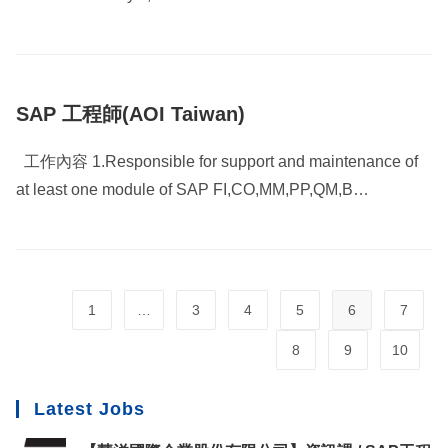
SAP 工程師(AOI Taiwan)
工作內容 1.Responsible for support and maintenance of
at least one module of SAP FI,CO,MM,PP,QM,B…
1
…
3
4
5
6
7
8
9
10
Latest Jobs