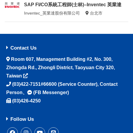
SAP FI/CO系統工程師(士林)–Inventec 英業達
Inventec_英業達股份有限公司
台北市
Contact Us
Room 607, Management Building #2, No. 300,
Zhongda Rd., Zhongli District, Taoyuan City 320,
Taiwan
(03)422-7151#66600
(Service Counter),
Contact
Person
、
(FB Messenger)
(03)426-4250
Follow Us