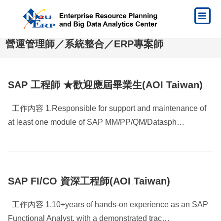
營運管理師／系統整合／ERP專案師
SAP 工程師 ★歡迎應屆畢業生(AOI Taiwan)
工作內容 1.Responsible for support and maintenance of
at least one module of SAP MM/PP/QM/Datasph…
SAP FI/CO 資深工程師(AOI Taiwan)
工作內容 1.10+years of hands-on experience as an SAP
Functional Analyst, with a demonstrated trac…