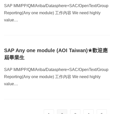
SAP MM/PP/QM/Ariba/Datasphere+SAC/OpenText/Group
Reporting(Any one module) 工作內容 We need highly
value…
SAP Any one module (AOI Taiwan)★歡迎應
屆畢業生
SAP MM/PP/QM/Ariba/Datasphere+SAC/OpenText/Group
Reporting(Any one module) 工作內容 We need highly
value…