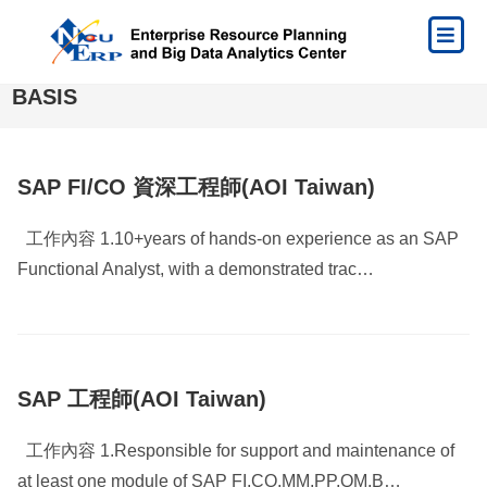
BASIS
SAP FI/CO 資深工程師(AOI Taiwan)
工作內容 1.10+years of hands-on experience as an SAP
Functional Analyst, with a demonstrated trac…
SAP 工程師(AOI Taiwan)
工作內容 1.Responsible for support and maintenance of
at least one module of SAP FI,CO,MM,PP,QM,B…