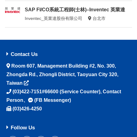
SAP FI/CO系統工程師(士林)–Inventec 英業達
Inventec_英業達股份有限公司
台北市
Contact Us
Room 607, Management Building #2, No. 300,
Zhongda Rd., Zhongli District, Taoyuan City 320,
Taiwan
(03)422-7151#66600
(Service Counter),
Contact
Person
、
(FB Messenger)
(03)426-4250
Follow Us