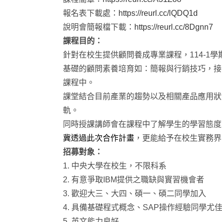
報名表下載處：
https://reurl.cc/lQDQ1d
說明會簡報檔下載：
https://reurl.cc/8Dgnn7
課程目的：
針對在校生提供顧問養成專業課程，114-1
基礎的顧問素養培育如：簡報與行銷技巧，接
課程中。
課堂結合目前產業的趨勢以及相關產品應用狀
軌。
同時授課講師會在課程中了解學生的學習態度
冀透過此次合作計畫
，更能給予在校生實務界
招募對象：
1. 中央大學在校生，不限科系
2. 有意爭取IBM提供之職缺與實習機會者
3. 歡迎大三、大四、碩一、碩二同學加入
4. 具備基礎程式概念、SAP操作經驗同學尤
5. 英文能力良好