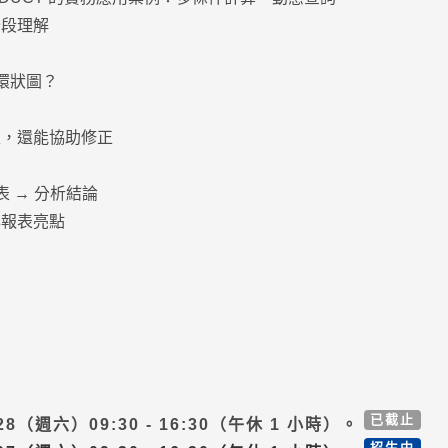
分段理解
環狀圖？
圖表，還能協助修正
表 → 分析結論
與報表亮點
已截止
/28（週六）09:30 - 16:30（午休 1 小時）。
招生中