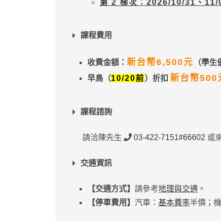
第 2 梯次：2026/10/31、11
課程費用
新台幣6,500元
收費金額：
（學生
新台幣500
早鳥（
10/20前
）折扣
課程諮詢
請洽陳先生
03-422-7151#66602
或
交通資訊
【交通方式】
請參考
地理與交通
。
【停車費用】
汽車：
基本費率
半價；