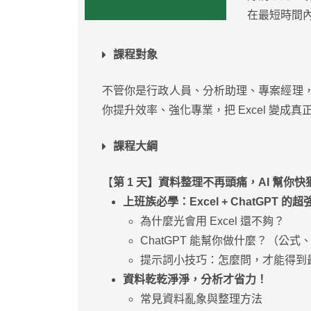
在最短時間
課程對象
不管你是⾏政⼈員、分析助理、專案經理
你提升效率、強化專業，把 Excel 變成
課程大綱
【
第 1 天】資料整理不再頭痛，AI 幫你快
上班族必學：Excel + ChatGPT 的
為什麼光會⽤ Excel 還不夠？
ChatGPT 能幫你做什麼？（公
提⽰詞⼩技巧：怎麼問，才能得到
資料乾乾淨淨，分析才省⼒！
常⾒資料亂象與整理⽅法