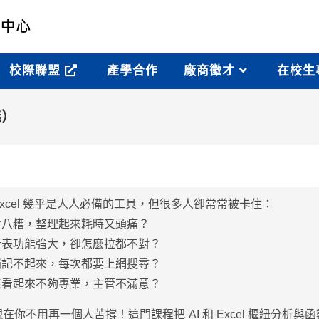
校際聯盟
產學合作
廠商徵才
在校生
能）
xcel 幾乎是⼈⼈必備的⼯具，但很多⼈卻常常被卡住：
七八糟，整理起來耗時⼜頭痛？
析表功能強⼤，卻怎麼拉都不對？
稱記不起來，每次都要上網搜尋？
表看起來不夠專業，主管不滿意？
在你不⽤再⼀個⼈苦撐！這⾨課程把 AI 和 Excel 樞紐分析