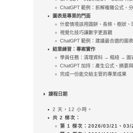
ChatGPT 範例：拆解複雜公式、
圖表是專業的⾨⾯
什麼情境該⽤圓餅、⻑條、樹狀、
視覺化技巧讓數字更直觀
ChatGPT 範例：建議最合適的
結業練習：專案實作
學員任務：清理資料 → 樞紐 → 圖
ChatGPT 加持：產⽣公式、摘要
完成⼀份能交給主管的專業成果
課程日期
2 天，12 小時。
共 2 梯次：
第 1 梯次：2026/03/21、03