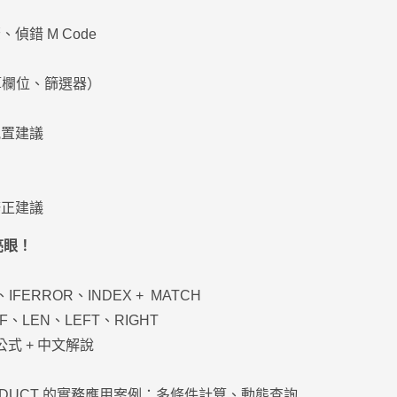
偵錯 M Code
算欄位、篩選器）
配置建議
修正建議
亮眼！
IFERROR、INDEX + MATCH
、LEN、LEFT、RIGHT
公式 + 中文解說
PRODUCT 的實務應⽤案例：多條件計算、動態查詢