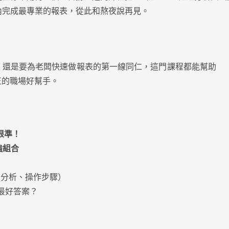
內完成最專業的報表，從此和熬夜說再⾒。
，還是要為老闆快速做報表的第⼀線同仁，這⾨課程都能幫助
真正的職場好幫⼿。
狠準！
超強組合
式、分析、操作步驟）
最好答案？