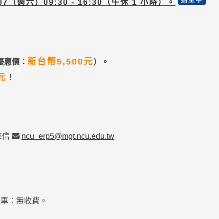
/07（週六）09:30 - 16:30（午休 1 小時）。
新台幣5,500元
優惠價：
）。
元
！
來信
ncu_erp5@mgt.ncu.edu.tw
機車：無收費。