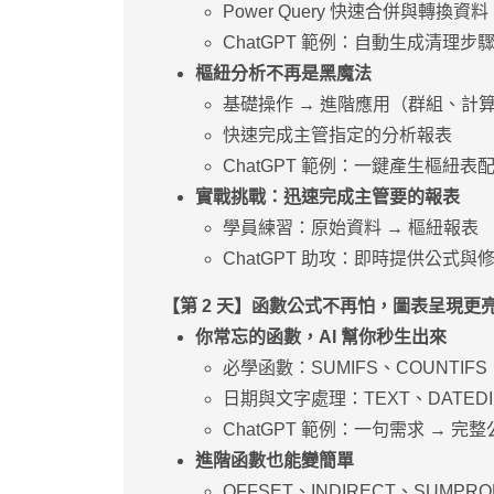
Power Query 快速合併與轉換資料
ChatGPT 範例：⾃動⽣成清理步驟、
樞紐分析不再是⿊魔法
基礎操作 → 進階應⽤（群組、計
快速完成主管指定的分析報表
ChatGPT 範例：⼀鍵產⽣樞紐表
實戰挑戰：迅速完成主管要的報表
學員練習：原始資料 → 樞紐報表
ChatGPT 助攻：即時提供公式與
【第 2 天】函數公式不再怕，圖表呈現更
你常忘的函數，AI 幫你秒⽣出來
必學函數：SUMIFS、COUNTIFS、
⽇期與文字處理：TEXT、DATEDIF
ChatGPT 範例：⼀句需求 → 完整
進階函數也能變簡單
OFFSET、INDIRECT、SUM