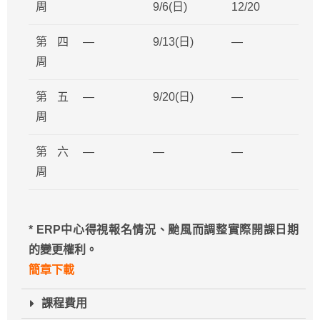
周
9/6(日)
12/20
第四
—
9/13(日)
—
周
第五
—
9/20(日)
—
周
第六
—
—
—
周
* ERP
中心得視報名情況、颱風而調整實際開課日期
的變更權利。
簡章下載
課程費用