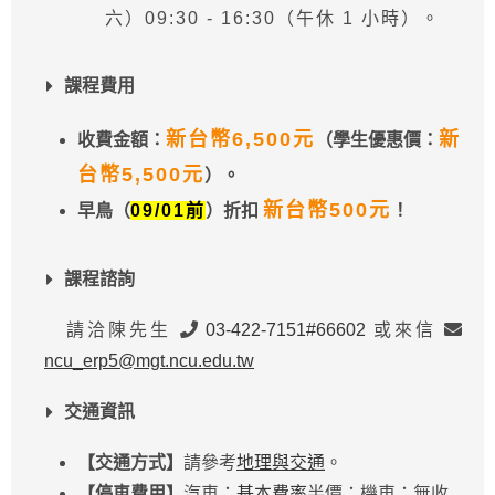
六）09:30 - 16:30（午休 1 小時）。
課程費用
新台幣6,500元
新
收費金額：
（學生優惠價：
台幣5,500元
）。
新台幣500元
早鳥（
09/01前
）折扣
！
課程諮詢
請洽陳先生
03-422-7151#66602
或來信
ncu_erp5@mgt.ncu.edu.tw
交通資訊
【交通方式】
請參考
地理與交通
。
【停車費用】
汽車：
基本費率
半價；機車：無收