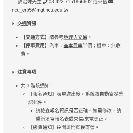
請洽陳先生
03-422-7151#66602
或來信
ncu_erp5@mgt.ncu.edu.tw
交通資訊
【交通方式】
請參考
地理與交通
。
【停車費用】
汽車：
基本費率
半價；機車：無收
費。
注意事項
共 3 階段通知：
【報名通知】表單送出後，系統將自動寄發確
認郵件。
請檢查報名資訊是否正確。如需修改，請
重新填寫報名表或來信/來電更正。
【繳費通知】達開班門檻後寄發。