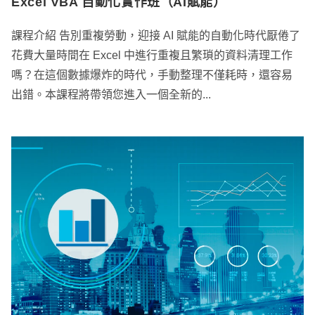
Excel VBA 自動化實作班（AI賦能）
課程介紹 告別重複勞動，迎接 AI 賦能的自動化時代厭倦了
花費大量時間在 Excel 中進行重複且繁瑣的資料清理工作
嗎？在這個數據爆炸的時代，手動整理不僅耗時，還容易
出錯。本課程將帶領您進入一個全新的...