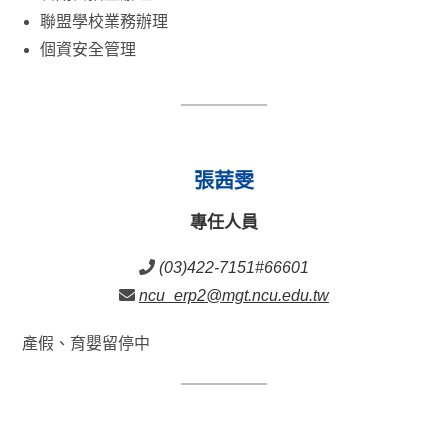
聯盟學校業務辦理
個資安全管理
張茜雯
專任人員
(03)422-7151#66601
ncu_erp2@mgt.ncu.edu.tw
產假、育嬰留停中