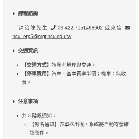
課程諮詢
請洽陳先生
03-422-7151#66602
或來信
ncu_erp5@mgt.ncu.edu.tw
交通資訊
【交通方式】
請參考
地理與交通
。
【停車費用】
汽車：
基本費率
半價；機車：無收
費。
注意事項
共 3 階段通知：
【報名通知】表單送出後，系統將自動寄發確
認郵件。