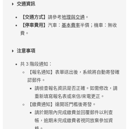
交通資訊
【交通方式】
請參考
地理與交通
。
【停車費用】
汽車：
基本費率
半價；機車：無收
費。
注意事項
共 3 階段通知：
【報名通知】表單送出後，系統將自動寄發確
認郵件。
請檢查報名資訊是否正確。如需修改，請
重新填寫報名表或來信/來電更正。
【繳費通知】達開班門檻後寄發。
請於期限內完成繳費並回覆郵件以利查
帳，逾期未完成繳費者視同放棄參加資
格。