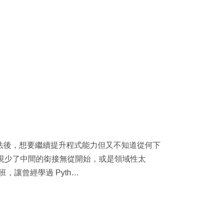
n 語法後，想要繼續提升程式能力但又不知道從何下
現少了中間的銜接無從開始，或是領域性太
，讓曾經學過 Pyth…