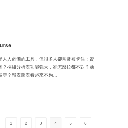
ourse
幾乎是⼈⼈必備的⼯具，但很多⼈卻常常被卡住：資
痛？樞紐分析表功能強⼤，卻怎麼拉都不對？函
搜尋？報表圖表看起來不夠…
1
2
3
4
5
6