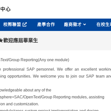
校際聯盟
產學合作
廠商徵才
在校生
iwan)★歡迎應屆畢業生
xt/Group Reporting(Any one module)
 professional SAP personnel. We offer an excellent workin
ning opportunities. We welcome you to join our SAP team an
nowledgeable about any of the
phere+SAC/OpenText/Group Reporting modules, assisting
ion and customization.
-module/cross-system project implementation and design.