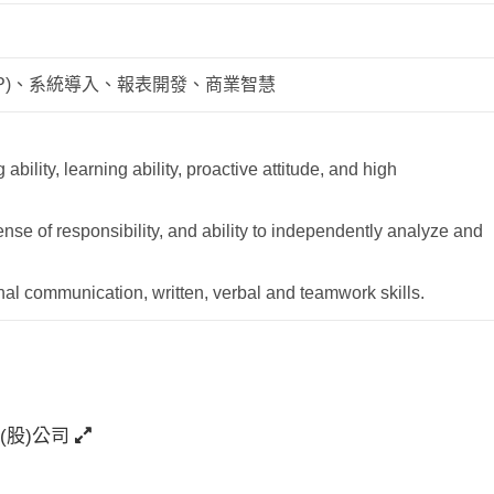
P)、系統導入、報表開發、商業智慧
 ability, learning ability, proactive attitude, and high
sense of responsibility, and ability to independently analyze and
nal communication, written, verbal and teamwork skills.
(股)公司