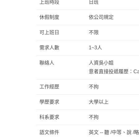
上班時段
日班
休假制度
依公司規定
可上班日
不限
需求人數
1~3人
聯絡人
人資吳小姐
意者直接投遞履歷：Carol
工作經歷
不拘
學歷要求
大學以上
科系要求
不拘
語文條件
英文 -- 聽 /中等、說 