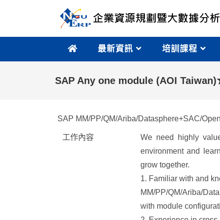
最新資訊
培訓課程
SAP Any one module (AOI Ta
SAP MM/PP/QM/Ariba/Datasphere+SAC/OpenTe
工作內容
We need highly value
environment and lear
grow together.
1. Familiar with and k
MM/PP/QM/Ariba/Datas
with module configurat
2. Experience in cross