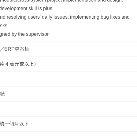
evelopment skill is plus.
and resolving users' daily issues, implementing bug fixes and
sks.
gned by the supervisor.
／ERP專案師
 4 萬元或以上）
8號
約一個月以下