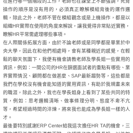
在進行哪一個階段的工作，老師也在課堂上不斷強調，死背
操作的順序是沒有用的，必須真正瞭解模組背後的運作邏
輯，除此之外，老師不管在模組觀念或是上機操作，都是以
組織HR實際在使用的角度來解說，讓我覺得非常貼近實務，
瞭解HR平常需處理哪些事項。
在人際關係拓展方面，由於不論老師或是同學都是畢業於中
央大學，因此在和他們相處時，會有某種親近的感覺，在輕
鬆的聊天氛圍下，我便有機會請教老師及學長姐一些實用的
資訊，例如：一間公司的HR在篩選面試者的重點有哪些、業
界實際情況、顧問都在做甚麼、SAP最新趨勢等，這些都是
我們在學校沒有機會能知道的實用資訊，有助於我規畫未來
的職涯，除此之外，我也在學長姐身上看到了某些共同的特
質，例如：思考邏輯清晰、做事條理分明、態度不卑不亢
等，希望經過時間的淬煉，將來我也能成為學長姐一樣的人
才。
最後要特別感謝ERP Center給我這次擔任HR TA的機會，三