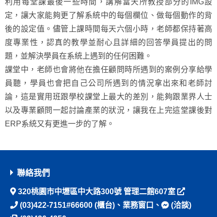
利用每堂課最後一些時間，講解當天所教授部分的IMG設
定，讓大家能夠更了解系統中的每個欄位、做每個動作的背
後的設定值。儘管上課時間每天六個小時，老師都保持著高
度專業性，認真的教學並耐心且詳細的回答學員提出的問
題，並解決學員在系統上遇到的任何困難。
課堂中，老師也會將他在擔任顧問時所遇到的案例分享給學
員聽，學員也會把自己公司所遇到的情況拿出來和老師討
論，這是實用班跟學校課堂上最大的差別，能夠跟業界人士
以及專業顧問一起討論產業的狀況，讓我在上完這堂課後對
ERP系統又有更進一步的了解。
聯絡我們
320桃園市中壢區中大路300號 管理二館607室
(03)422-7151#66600
(櫃台)、
業務窗口
、
(洽談)