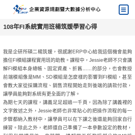
108年FI系統實用班楊筑媛學習心得
我是企研所碩二楊筑媛，很感謝ERP中心給我這個機會能夠
擔任FI模組課程實用班的助教。課程中，Jessie老師不只會講
解FI模組本身總帳、固定資產、折舊……的部分，也會教授
前端模組像是MM、SD模組是怎麼樣的影響到FI模組，甚至
會教大家從採購流程、銷售流程開始走到後端的請款付款，
讓學員能夠對系統有更全面的了解。
為期七天的課程，講義足足超過一千頁，因為除了講義裡的
文字敘述之外，Jessie老師也非常貼心的把操作流程的每一
步驟都納入教材中，讓學員可以在下課之後還能夠回家自行
練習。除此之外，老師還自己準備了一本參數設定的教材，