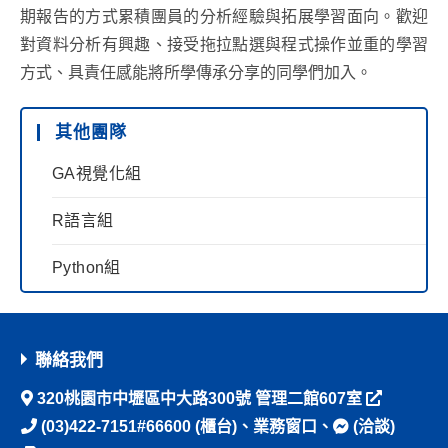
期報告的方式累積團員的分析經驗與拓展學習面向。歡迎
對資料分析有興趣、接受拖拉點選與程式操作並重的學習
方式、具責任感能將所學傳承分享的同學們加入。
其他團隊
GA視覺化組
R語言組
Python組
聯絡我們
320桃園市中壢區中大路300號 管理二館607室
(03)422-7151#66600
(櫃台)、
業務窗口
、
(洽談)