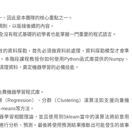
言之一，因此是本團隊的核心重點之一。
輯及規則，以銜接後續的內容。
，讓完全沒有程式基礎的初學者也能掌握一門重要的程式語言。
效的資料探勘，首先必須做資料前處理，資料探勘模型才會準
本階段課程教授你如何使用Python函式庫提供的Numpy、
學會快速清理資料，奠定機器學習的必備技能。
會使用的免費機器學習程式庫。
、回歸（Regression）、分群（Clustering）演算法如支援向量機
、k-means等方法。
學習相關理論，並且使用到Sklearn當中的演算法將前章用
資料進行分析、預測。最後將使用預測結果推斷出可能發生的故事