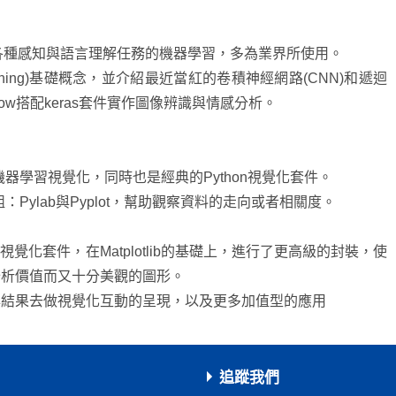
，用於各種感知與語言理解任務的機器學習，多為業界所使用。
arning)基礎概念，並介紹最近當紅的卷積神經網路(CNN)和遞迴
Flow搭配keras套件實作圖像辨識與情感分析。
學和機器學習視覺化，同時也是經典的Python視覺化套件。
模組：Pylab與Pyplot，幫助觀察資料的走向或者相關度。
迎的視覺化套件，在Matplotlib的基礎上，進行了更高級的封裝，使
分析價值而又十分美觀的圖形。
與結果去做視覺化互動的呈現，以及更多加值型的應用
追蹤我們